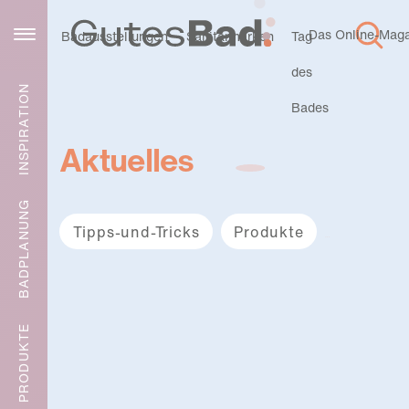
Das Online-Magaz
Service
Badausstellungen
Sanitärmarken
Tag
des
INSPIRATION
Bades
Aktuelles
BADPLANUNG
Tipps-und-Tricks
Produkte
Staurau
Urlaubsz
PRODUKTE
eit
ist
Legionel