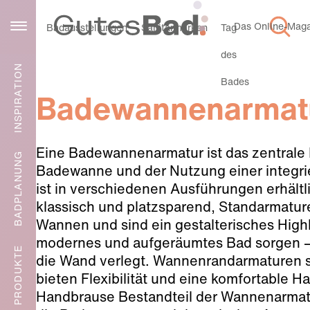
Das Online-Magaz
Service
Badausstellungen
Sanitärmarken
Tag
des
INSPIRATION
Bades
Badewannenarmat
Eine Badewannenarmatur ist das zentrale
BADPLANUNG
Badewanne und der Nutzung einer integr
ist in verschiedenen Ausführungen erhältl
klassisch und platzsparend, Standarmatur
Wannen und sind ein gestalterisches High
modernes und aufgeräumtes Bad sorgen – s
PRODUKTE
die Wand verlegt. Wannenrandarmaturen 
bieten Flexibilität und eine komfortable Ha
Handbrause Bestandteil der Wannenarmatu