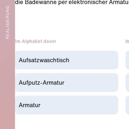
die Badewanne per elektronischer Armatu
REALISIERUNG
Im Alphabet davor
I
Aufsatzwaschtisch
Aufputz-Armatur
Armatur