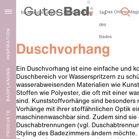
Das Online-Magaz
Service
Badausstellungen
Sanitärmarken
Tag
des
INSPIRATION
Bades
Duschvorhang
Ein Duschvorhang ist eine einfache und 
BADPLANUNG
Duschbereich vor Wasserspritzern zu schü
wasserabweisenden Materialien wie Kunsts
Stoffen wie Polyester, die oft mit einer
sind. Kunststoffvorhänge sind besonders r
Vorhänge mit ihrer stoffähnlichen Optik 
PRODUKTE
maschinenwaschbar sind. Zudem sind sie e
Duschabtrennungen (vgl. Duschabtrennung
Styling des Badezimmers ändern möchte. 