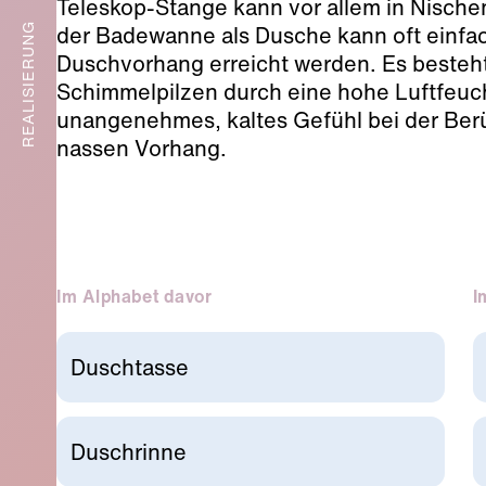
Teleskop-Stange kann vor allem in Nisch
der Badewanne als Dusche kann oft einfa
REALISIERUNG
Duschvorhang erreicht werden. Es besteht
Schimmelpilzen durch eine hohe Luftfeucht
unangenehmes, kaltes Gefühl bei der Ber
nassen Vorhang.
Im Alphabet davor
I
Duschtasse
Duschrinne