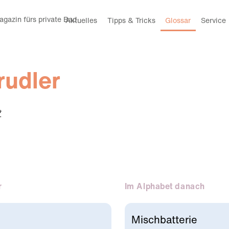
gazin fürs private Bad
Aktuelles
Tipps & Tricks
Glossar
Service
rudler
*
r
Im Alphabet danach
Mischbatterie