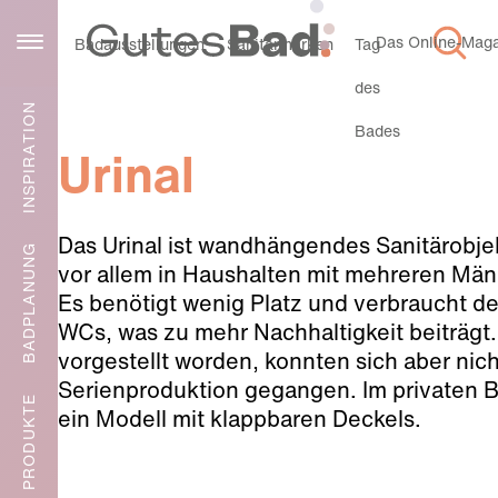
Das Online-Magaz
Service
Badausstellungen
Sanitärmarken
Tag
des
INSPIRATION
Bades
Urinal
Das Urinal ist wandhängendes Sanitärobjek
BADPLANUNG
vor allem in Haushalten mit mehreren Män
Es benötigt wenig Platz und verbraucht d
WCs, was zu mehr Nachhaltigkeit beiträgt
vorgestellt worden, konnten sich aber nich
Serienproduktion gegangen. Im privaten 
PRODUKTE
ein Modell mit klappbaren Deckels.