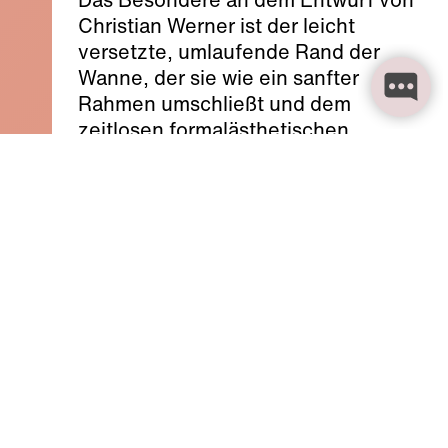
Christian Werner ist der leicht
versetzte, umlaufende Rand der
Wanne, der sie wie ein sanfter
Rahmen umschließt und dem
zeitlosen formalästhetischen
Gedanken von Vitrium folgt. Neben
dem dekorativen Aspekt erfüllt
dieser Rahmen auch eine
funktionale Rolle: Hier finden
Badeutensilien wie Aromaöle,
Pflegeprodukte, Kerzen und ein
entspannendes Getränk ihren Platz.
Der samtmatte Mineralwerkstoff
DuroCast, aus dem auch die
entsprechenden Becken der Serie
sind, erlaubt eine feine Optik für ein
elegantes Gesamtbild. Eine