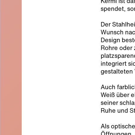
Kermi ist d
spendet, so
Der Stahlhei
Wunsch nach
Design best
Rohre oder 
platzsparend
integriert s
gestalteten
Auch farblic
Weiß über e
seiner schl
Ruhe und St
Als optische
Öffnungen. 