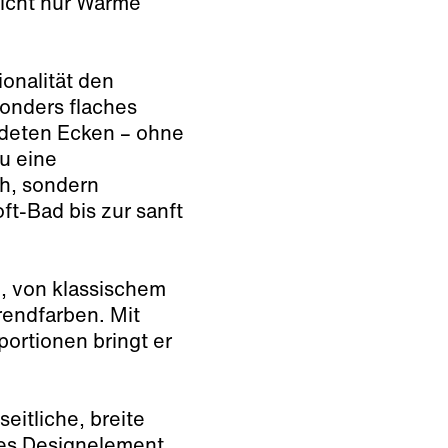
nicht nur Wärme
ionalität den
onders flaches
ndeten Ecken – ohne
u eine
ch, sondern
ft-Bad bis zur sanft
n, von klassischem
rendfarben. Mit
ortionen bringt er
eitliche, breite
les Designelement,