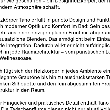
afür wie geschaffen – ein Designheizkörper, der 
ndern Atmosphäre schafft.
zkörper Tano erfüllt in puncto Design und Funkt
 moderner Optik und Komfort im Bad: Sein bes
eht aus einer einzigen planen Front mit abgeru
zusätzliche Blenden. Das ermöglicht beim Einba
e Integration. Dadurch wirkt er nicht aufdringli
ich in jede Raumarchitektur – vom puristischen Lo
 Wellnessoase.
h fügt sich der Heizkörper in jedes Ambiente ei
legante Grautöne bis hin zu ausdrucksstarken T
anken Silhouette und den fein abgestimmten Prop
ruktur in den Raum.
r Hingucker und praktisches Detail enthält Tano s
Die Zwischenräume dienen nicht nur als stilvol