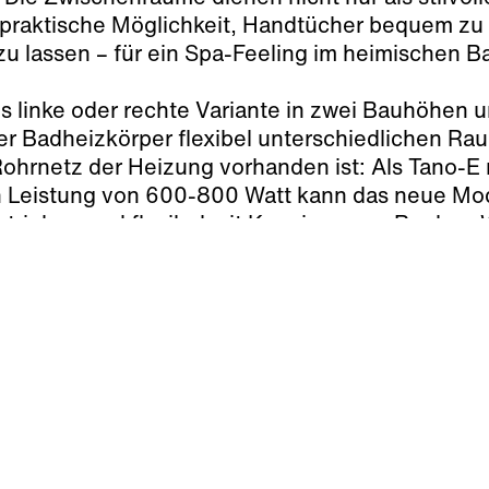
 praktische Möglichkeit, Handtücher bequem zu 
u lassen – für ein Spa-Feeling im heimischen B
ls linke oder rechte Variante in zwei Bauhöhen 
der Badheizkörper flexibel unterschiedlichen Ra
ohrnetz der Heizung vorhanden ist: Als Tano-E 
n Leistung von 600-800 Watt kann das neue Mod
betrieben und flexibel mit Kermis neuen Reglern
WRS (Wall Radio Standard) und WRX kombiniert