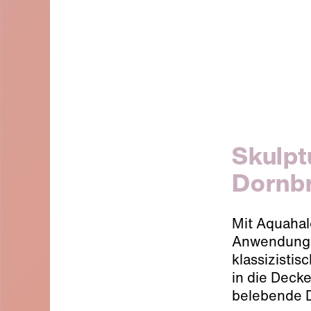
Skulpt
Dornb
Mit Aquahal
Anwendungen
klassizistis
in die Decke
belebende 