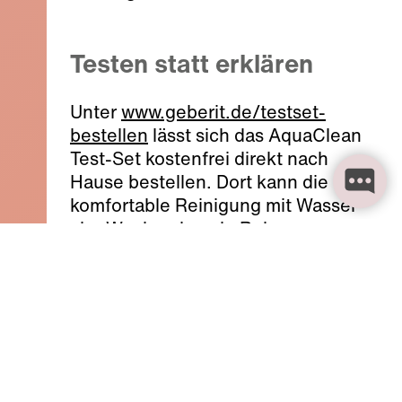
Testen statt erklären
Unter
www.geberit.de/testset-
bestellen
lässt sich das AquaClean
Test-Set kostenfrei direkt nach
Hause bestellen. Dort kann die
komfortable Reinigung mit Wasser
vier Wochen lang in Ruhe
ausprobiert werden. Die Installation
des Test-Sets ist auf jedem
handelsüblichen WC möglich – es
wird lediglich ein Stromanschluss in
WC-Nähe benötigt. Der Aufbau
erfolgt eigenständig und lässt sich
dank beiliegender Anleitung schnell