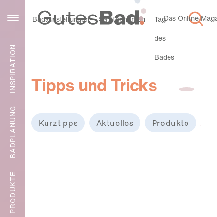
Das Online-Magaz
Service
Badausstellungen
Sanitärmarken
Tag
des
INSPIRATION
Bades
Tipps und Tricks
BADPLANUNG
Kurztipps
Aktuelles
Produkte
Na
Kleines
PRODUKTE
Bad
ganz