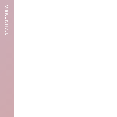
groß: 4
REALISIERUNG
Gestaltu
ngstipps
für
kleine
Bäder