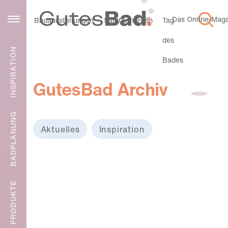
Das Online-Magaz
Service
Badausstellungen
Sanitärmarken
Tag
des
INSPIRATION
Bades
GutesBad Archiv
BADPLANUNG
Aktuelles
Inspiration
Badplanung
PRODUKTE
Tap