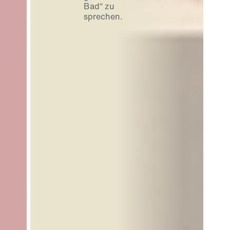
Bad“ zu
sprechen.