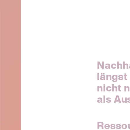
Nachha
längst
nicht 
als Au
Resso