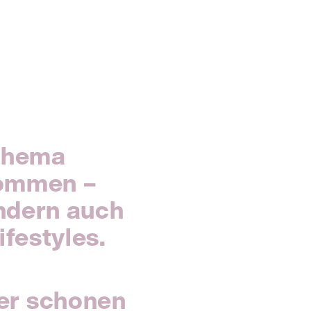
 Thema
kommen –
ondern auch
festyles.
er schonen