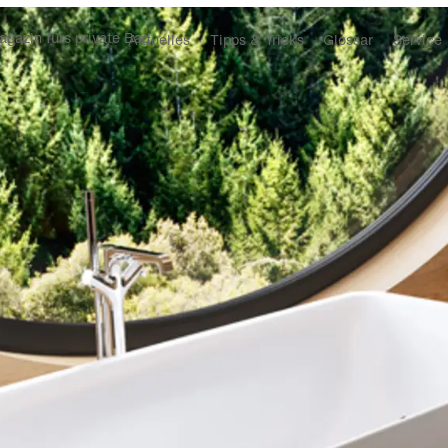
gazin fürs private Bad
Aktuelles
Tipps & Tricks
Glossar
Service